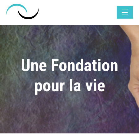
Skip
to
content
Fondation Descroix-Vernier
Apporter Assistance aux plus démunis
Une Fondation
pour la vie