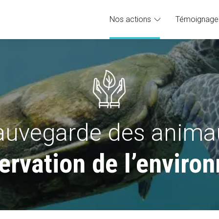
Nos actions
Témoignage
auvegarde des anima
servation de l’enviro